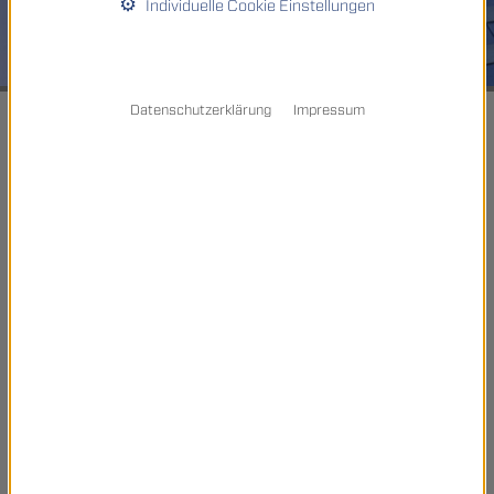
Individuelle Cookie Einstellungen
Datenschutzerklärung
Impressum
Home
KanAm grundinvest Fonds
AGENDA 2016
plus
:
Neues Fondsmanagement – bewährte
Ziele
Seit dem 1. Januar 2017 wird der KanAm grundinvest Fonds
durch die Depotbank M.M.Warburg & CO (AG & Co.) KGaA,
Hamburg, verwaltet
Informationen der Depotbank
Ausschüttung am 3. März 2026
Ausschüttung am 25. Februar 2025
Ausschüttung am 19. Dezember 2024
Ausschüttung am 30. Januar 2024